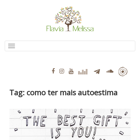
Pular
para
o
conteúdo
Alternar navegação
Tag:
como ter mais autoestima