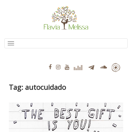
Pular
para
o
conteúdo
Alternar navegação
Tag:
autocuidado