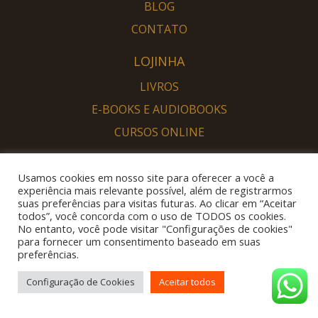
BLOG
CONTATO
LOJINHA
LIVROS
E-BOOKS E AUDIOBOOKS
CURSOS ONLINE
PORTAL DESPERTAR
Usamos cookies em nosso site para oferecer a você a
SOU DESPERTO
experiência mais relevante possível, além de registrarmos
suas preferências para visitas futuras. Ao clicar em “Aceitar
QUERO DESPERTAR
todos”, você concorda com o uso de TODOS os cookies.
No entanto, você pode visitar "Configurações de cookies"
para fornecer um consentimento baseado em suas
preferências.
Configuração de Cookies
Aceitar todos
© 2026
Flavia Melissa