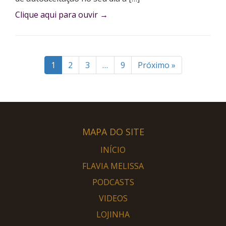
Clique aqui para ouvir
→
1
2
3
…
9
Próximo »
MAPA DO SITE
INÍCIO
FLAVIA MELISSA
PODCASTS
VIDEOS
LOJINHA