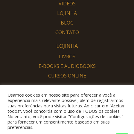
VIDEOS
LOJINHA
BLOG
CONTATO
LOJINHA
LIVROS
E-BOOKS E AUDIOBOOKS
CURSOS ONLINE
PORTAL DESPERTAR
Usamos cookies em nosso site para oferecer a você a
SOU DESPERTO
experiência mais relevante possível, além de registrarmos
suas preferências para visitas futuras. Ao clicar em “Aceitar
QUERO DESPERTAR
todos”, você concorda com o uso de TODOS os cookies.
No entanto, você pode visitar "Configurações de cookies"
para fornecer um consentimento baseado em suas
preferências.