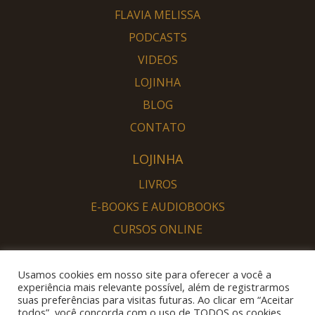
FLAVIA MELISSA
PODCASTS
VIDEOS
LOJINHA
BLOG
CONTATO
LOJINHA
LIVROS
E-BOOKS E AUDIOBOOKS
CURSOS ONLINE
PORTAL DESPERTAR
Usamos cookies em nosso site para oferecer a você a
SOU DESPERTO
experiência mais relevante possível, além de registrarmos
suas preferências para visitas futuras. Ao clicar em “Aceitar
QUERO DESPERTAR
todos”, você concorda com o uso de TODOS os cookies.