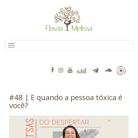
Pular
para
o
conteúdo
Alternar navegação
#48 | E quando a pessoa tóxica é
você?