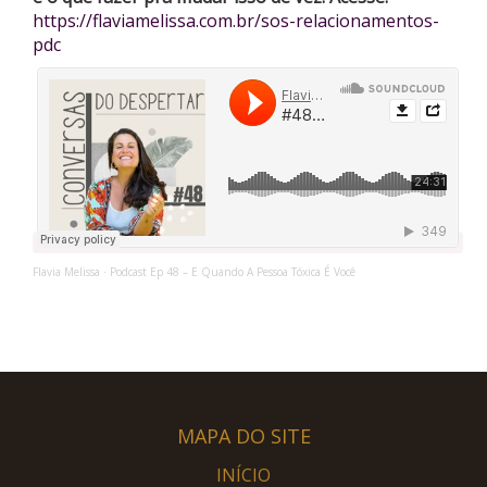
https://flaviamelissa.com.br/sos-relacionamentos-
pdc
Flavia Melissa
Podcast Ep 48 – E Quando A Pessoa Tóxica É Você
·
MAPA DO SITE
INÍCIO