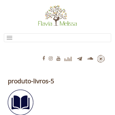
Pular
para
o
conteúdo
Alternar navegação
produto-livros-5