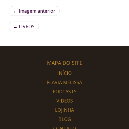
← Imagem anterior
←
LIVROS
MAPA DO SITE
INÍCIO
FLAVIA MELISSA
PODCASTS
VIDEOS
LOJINHA
BLOG
CONTATO