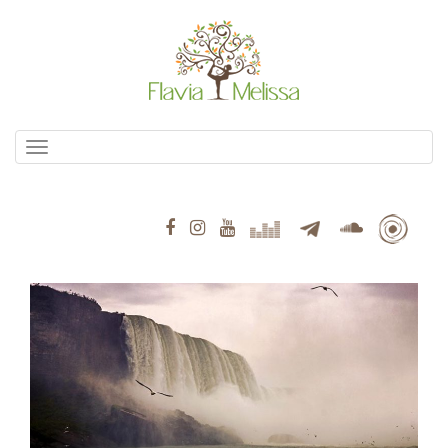
Pular
para
o
conteúdo
Alternar navegação