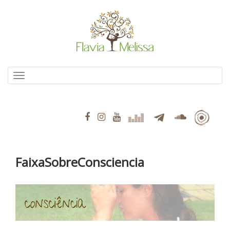
Pular
para
o
conteúdo
Alternar navegação
FaixaSobreConsciencia