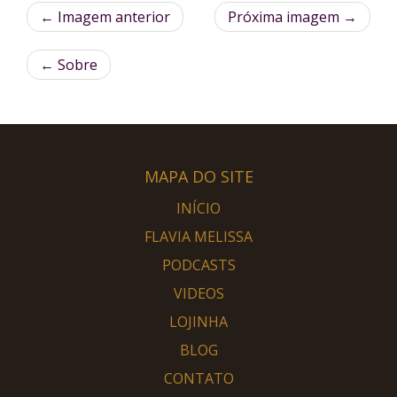
← Imagem anterior
Próxima imagem →
←
Sobre
MAPA DO SITE
INÍCIO
FLAVIA MELISSA
PODCASTS
VIDEOS
LOJINHA
BLOG
CONTATO