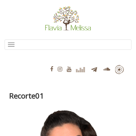
Pular
para
o
conteúdo
Alternar navegação
Recorte01