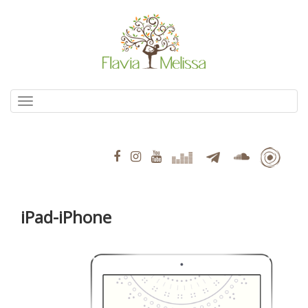
Pular
para
o
conteúdo
Alternar navegação
iPad-iPhone