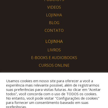
VIDEOS
LOJINHA
BLOG
CONTATO
LOJINHA
LIVROS
E-BOOKS E AUDIOBOOKS
CURSOS ONLINE
PORTAL DESPERTAR
Usamos cookies em nosso site para oferecer a você a
SOU DESPERTO
experiência mais relevante possível, além de registrarmos
suas preferências para visitas futuras. Ao clicar em “Aceitar
QUERO DESPERTAR
todos”, você concorda com o uso de TODOS os cookies.
No entanto, você pode visitar "Configurações de cookies"
para fornecer um consentimento baseado em suas
preferências.