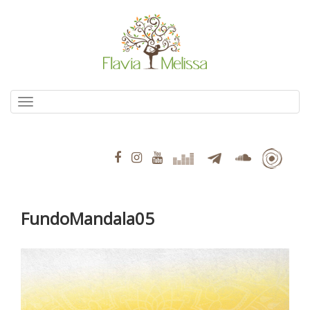
Pular
para
o
conteúdo
Alternar navegação
FundoMandala05