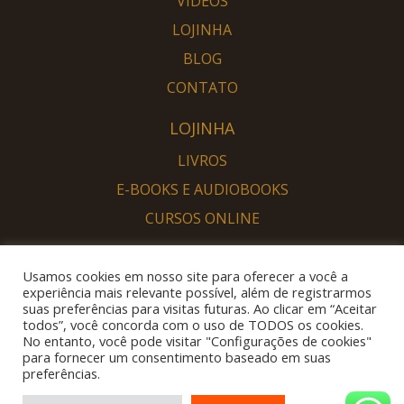
VIDEOS
LOJINHA
BLOG
CONTATO
LOJINHA
LIVROS
E-BOOKS E AUDIOBOOKS
CURSOS ONLINE
PORTAL DESPERTAR
Usamos cookies em nosso site para oferecer a você a
SOU DESPERTO
experiência mais relevante possível, além de registrarmos
suas preferências para visitas futuras. Ao clicar em “Aceitar
QUERO DESPERTAR
todos”, você concorda com o uso de TODOS os cookies.
No entanto, você pode visitar "Configurações de cookies"
para fornecer um consentimento baseado em suas
preferências.