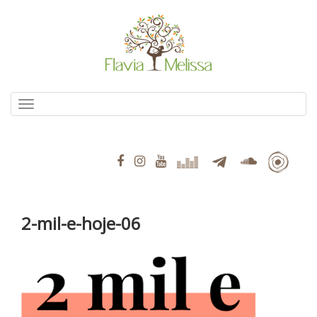
Pular
para
o
conteúdo
Alternar navegação
2-mil-e-hoje-06