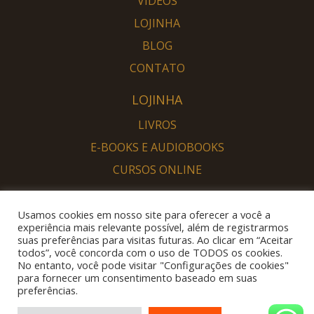
VIDEOS
LOJINHA
BLOG
CONTATO
LOJINHA
LIVROS
E-BOOKS E AUDIOBOOKS
CURSOS ONLINE
PORTAL DESPERTAR
Usamos cookies em nosso site para oferecer a você a
SOU DESPERTO
experiência mais relevante possível, além de registrarmos
suas preferências para visitas futuras. Ao clicar em “Aceitar
QUERO DESPERTAR
todos”, você concorda com o uso de TODOS os cookies.
No entanto, você pode visitar "Configurações de cookies"
para fornecer um consentimento baseado em suas
preferências.