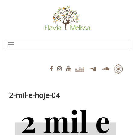
Pular
para
o
conteúdo
Alternar navegação
2-mil-e-hoje-04