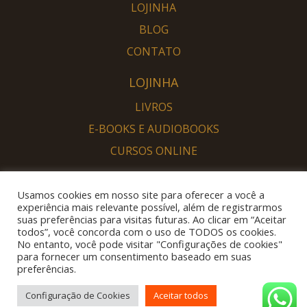
LOJINHA
BLOG
CONTATO
LOJINHA
LIVROS
E-BOOKS E AUDIOBOOKS
CURSOS ONLINE
PORTAL DESPERTAR
Usamos cookies em nosso site para oferecer a você a
SOU DESPERTO
experiência mais relevante possível, além de registrarmos
suas preferências para visitas futuras. Ao clicar em “Aceitar
QUERO DESPERTAR
todos”, você concorda com o uso de TODOS os cookies.
No entanto, você pode visitar "Configurações de cookies"
para fornecer um consentimento baseado em suas
preferências.
Configuração de Cookies
Aceitar todos