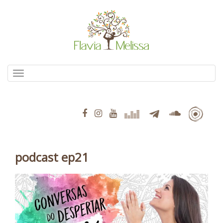
Pular
para
o
conteúdo
Alternar navegação
podcast ep21