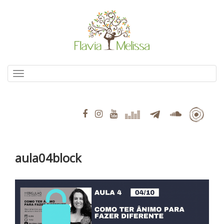
Pular
para
o
conteúdo
Alternar navegação
aula04block