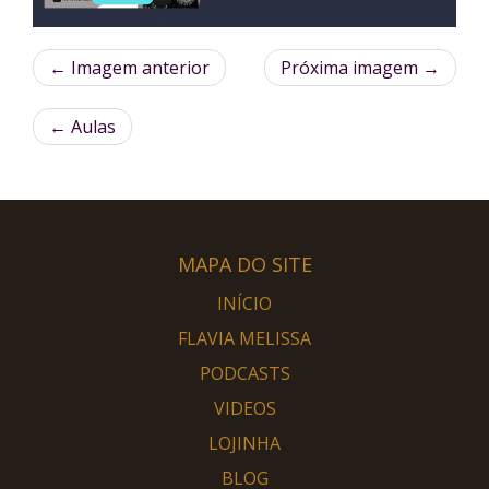
← Imagem anterior
Próxima imagem →
←
Aulas
MAPA DO SITE
INÍCIO
FLAVIA MELISSA
PODCASTS
VIDEOS
LOJINHA
BLOG