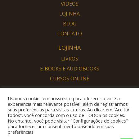
VIDEOS
LOJINHA
BLOG
CONTATO
LOJINHA
LIVROS
E-BOOKS E AUDIOBOOKS
CURSOS ONLINE
PORTAL DESPERTAR
Usamos cookies em nosso site para oferecer a você a
SOU DESPERTO
experiência mais relevante possível, além de registrarmos
suas preferências para visitas futuras. Ao clicar em “Aceitar
QUERO DESPERTAR
todos”, você concorda com o uso de TODOS os cookies.
No entanto, você pode visitar "Configurações de cookies"
para fornecer um consentimento baseado em suas
preferências.