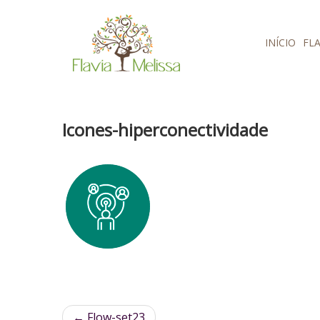
Pular para o conteúdo
INÍCIO
FLA
Icones-hiperconectividade
←
Flow-set23