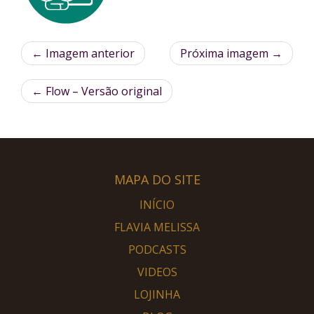
← Imagem anterior
Próxima imagem →
←
Flow – Versão original
MAPA DO SITE
INÍCIO
FLAVIA MELISSA
PODCASTS
VIDEOS
LOJINHA