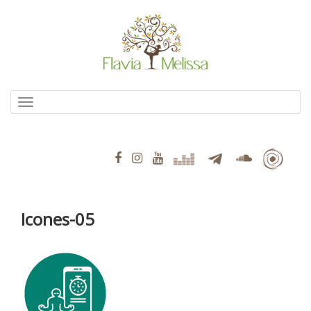
Pular
para
o
conteúdo
Alternar navegação
Icones-05