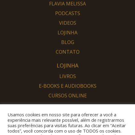
FLAVIA MELISSA
PODCASTS
VIDEOS
LOJINHA
BLOG
CONTATO
LOJINHA
LIVROS
E-BOOKS E AUDIOBOOKS
CURSOS ONLINE
PORTAL DESPERTAR
Usamos cookies em nosso site para oferecer a você a
SOU DESPERTO
experiência mais relevante possível, além de registrarmos
suas preferências para visitas futuras. Ao clicar em “Aceitar
QUERO DESPERTAR
todos”, você concorda com o uso de TODOS os cookies.