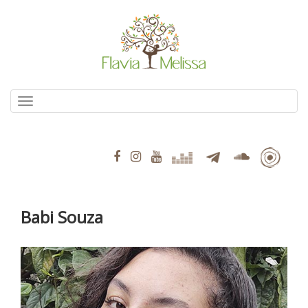
Pular
para
o
conteúdo
Alternar navegação
Babi Souza