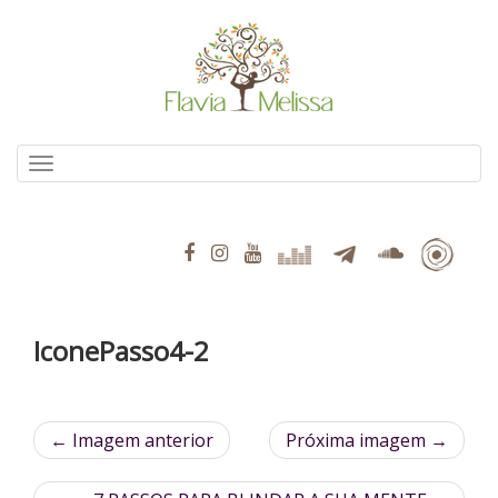
Pular
para
o
conteúdo
Alternar navegação
IconePasso4-2
← Imagem anterior
Próxima imagem →