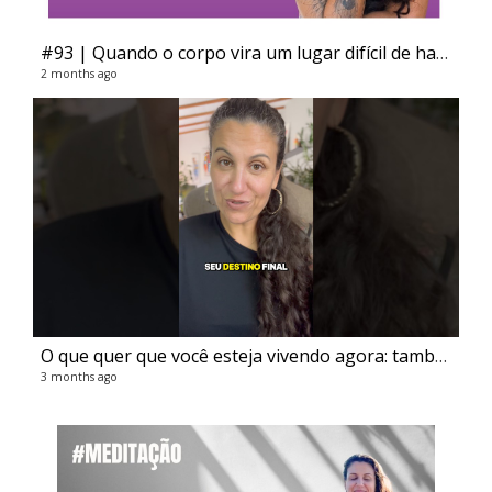
#93 | Quando o corpo vira um lugar difícil de habitar
Div
2 months ago
20 v
5 ye
O que quer que você esteja vivendo agora: também vai passar
3 months ago
Li
4 vi
5 ye