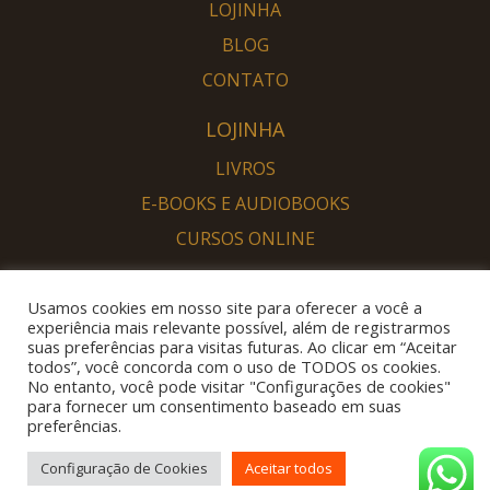
LOJINHA
BLOG
CONTATO
LOJINHA
LIVROS
E-BOOKS E AUDIOBOOKS
CURSOS ONLINE
PORTAL DESPERTAR
Usamos cookies em nosso site para oferecer a você a
SOU DESPERTO
experiência mais relevante possível, além de registrarmos
suas preferências para visitas futuras. Ao clicar em “Aceitar
QUERO DESPERTAR
todos”, você concorda com o uso de TODOS os cookies.
No entanto, você pode visitar "Configurações de cookies"
para fornecer um consentimento baseado em suas
preferências.
Configuração de Cookies
Aceitar todos