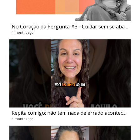
No Coração da Pergunta #3 - Cuidar sem se abandonar
4 months ago
Pir
66 v
6 ye
Repita comigo: não tem nada de errado acontecendo!
4 months ago
Me