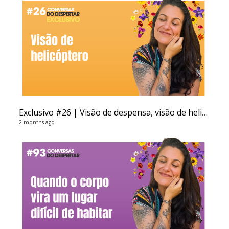
Exclusivo #26 | Visão de despensa, visão de helicóptero
Au
8 vi
2 months ago
4 ye