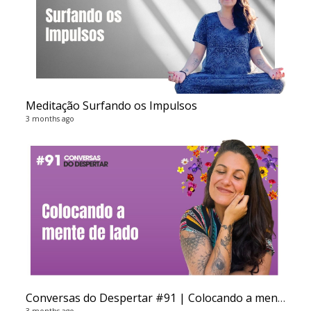
Meditação Surfando os Impulsos
3 months ago
re
6 vi
5 ye
Conversas do Despertar #91 | Colocando a mente de lado
3 months ago