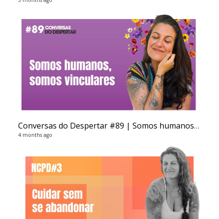
Li
3 vi
5 ye
Conversas do Despertar #89 | Somos humanos, somos vinculares
4 months ago
Co
15 v
6 ye