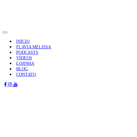
Pular
para
o
conteúdo
Alternar
navegação
INÍCIO
FLAVIA MELISSA
PODCASTS
VÍDEOS
LOJINHA
BLOG
CONTATO