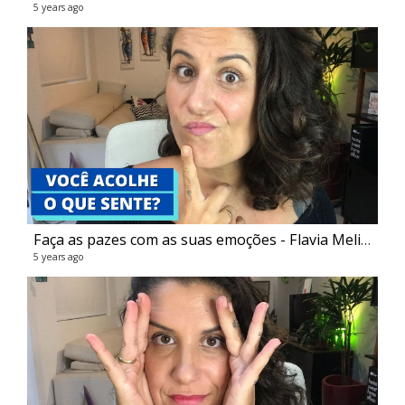
5 years ago
Li
3 vi
5 ye
Faça as pazes com as suas emoções - Flavia Melissa
5 years ago
Co
15 v
6 ye