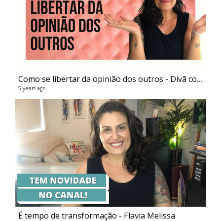
Como se libertar da opinião dos outros - Divã com a Flá #1
5 years ago
re
6 vi
5 ye
É tempo de transformação - Flavia Melissa