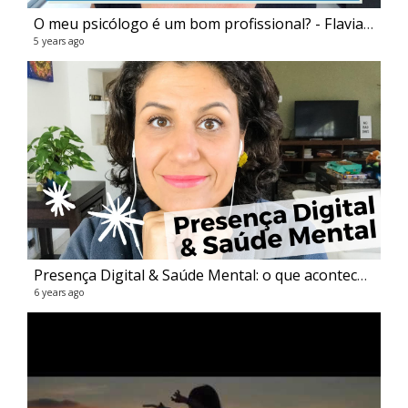
O meu psicólogo é um bom profissional? - Flavia Melissa
5 years ago
Re
59 v
6 ye
Presença Digital & Saúde Mental: o que aconteceu comigo? - Flavia Melissa
6 years ago
Au
107 