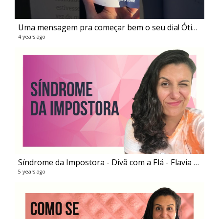
Uma mensagem pra começar bem o seu dia! Ótima semana pra gente!!
Div
4 years ago
20 v
5 ye
Síndrome da Impostora - Divã com a Flá - Flavia Melissa
5 years ago
Li
4 vi
5 ye