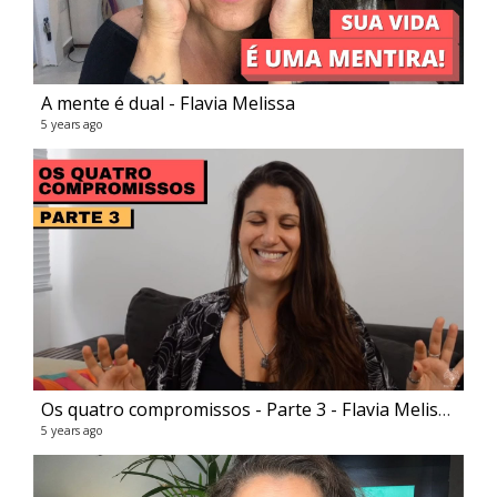
A mente é dual - Flavia Melissa
5 years ago
Pir
66 v
6 ye
Os quatro compromissos - Parte 3 - Flavia Melissa
5 years ago