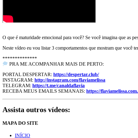
O que é maturidade emocional para você? Se você imagina que as pes
Neste vídeo eu vou listar 3 comportamentos que mostram que você te
**************
PRA ME ACOMPANHAR MAIS DE PERTO:
PORTAL DESPERTAR:
https://despertar.club/
INSTAGRAM:
http://instagram.com/flaviamelissa
TELEGRAM:
https://t.me/canaldaflavia
RECEBA MEUS EMAILS SEMANAIS:
https://flaviamelissa.com
Assista outros vídeos:
MAPA DO SITE
INÍCIO