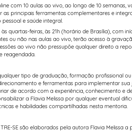
e com 10 aulas ao vivo, ao longo de 10 semanas, vo
 as principais ferramentas complementares e integra
pessoal e saúde integral.
s quartas-feiras, às 21h (horário de Brasília), com i
ntes ou não nas aulas ao vivo, terão acesso à grava
sões ao vivo não pressupõe qualquer direito a repos
, e reagendada.
alquer tipo de graduação, formação profissional ou
irecionamento e ferramentas para implementar sua jor
riar de acordo com a experiência, conhecimento e d
onsabilizar a Flavia Melissa por qualquer eventual dif
nicas e habilidades compartilhadas nesta mentoria.
E-SE são elaborados pela autora Flavia Melissa a pa